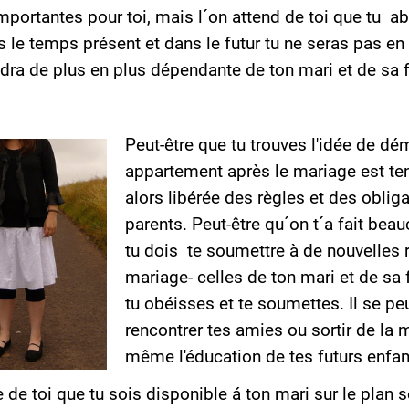
 importantes pour toi, mais l´on attend de toi que tu 
 le temps présent et dans le futur tu ne seras pas e
dra de plus en plus dépendante de ton mari et de sa f
Peut-être que tu trouves l'idée de d
appartement après le mariage est ten
alors libérée des règles et des oblig
parents. Peut-être qu´on t´a fait be
tu dois te soumettre à de nouvelles r
mariage- celles de ton mari et de sa f
tu obéisses et te soumettes. Il se pe
rencontrer tes amies ou sortir de la 
même l'éducation de tes futurs enfan
e de toi que tu sois disponible á ton mari sur le plan s